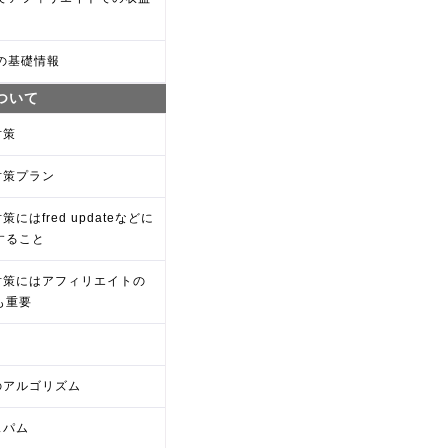
Oの基礎情報
について
対策
対策プラン
対策にはfred updateなどに
すること
o対策にはアフィリエイトの
も重要
oのアルゴリズム
スパム