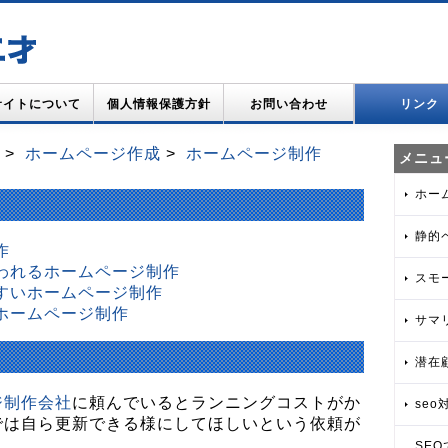
サイトについて
個人情報保護方針
お問い合わせ
リンク
>
ホームページ作成
>
ホームページ制作
メニュ
ホー
静的
作
われるホームページ制作
スモ
すいホームページ制作
ホームページ制作
サマ
潜在
ジ制作会社
に頼んでいるとランニングコストがか
seo対
では自ら更新できる様にしてほしいという依頼が
SE