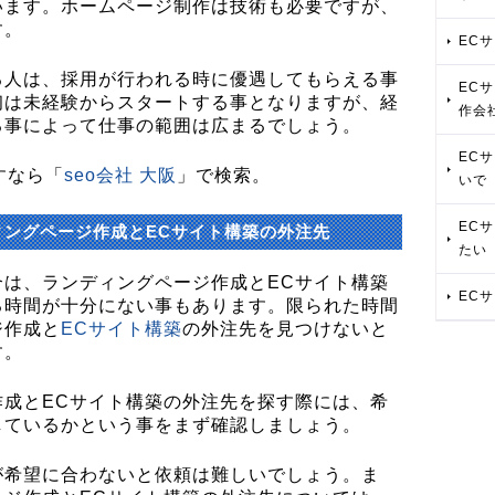
います。ホームページ制作は技術も必要ですが、
す。
EC
る人は、採用が行われる時に優遇してもらえる事
EC
初は未経験からスタートする事となりますが、経
作会
る事によって仕事の範囲は広まるでしょう。
EC
すなら「
seo会社 大阪
」で検索。
いで
EC
ィングページ作成とECサイト構築の外注先
たい
合は、ランディングページ作成とECサイト構築
EC
る時間が十分にない事もあります。限られた時間
ジ作成と
ECサイト構築
の外注先を見つけないと
す。
作成とECサイト構築の外注先を探す際には、希
しているかという事をまず確認しましょう。
が希望に合わないと依頼は難しいでしょう。ま