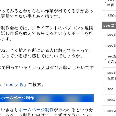
獲得
やってみるとわからない作業が出てくる事があっ
に更新できない事もある様です。
SE
seo
ジ制作会社では、クライアントのパソコンを遠隔
通話し作業を教えてもらえるというサポートを行
seo
います。
seo
すね。全く離れた所にいる人に教えてもらって、
もらっている様な感じではないでしょうか。
seo
対応
ので困っているという人はぜひお願いしたいです
se
配置
ら「
seo 大阪
」で検索。
seo
るホームページ制作
se
といきなり
ホームページ制作
が行われるという分
seo
ホームページ制作に向けて、まずはクライアント