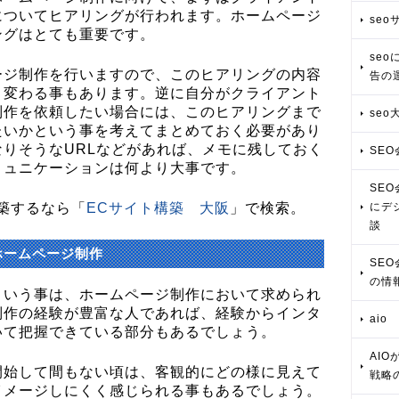
についてヒアリングが行われます。ホームページ
se
ングはとても重要です。
se
ージ制作を行いますので、このヒアリングの内容
告の
と変わる事もあります。逆に自分がクライアント
制作を依頼したい場合には、このヒアリングまで
seo
たいかという事を考えてまとめておく必要があり
りそうなURLなどがあれば、メモに残しておく
SE
ミュニケーションは何より大事です。
SE
築するなら「
ECサイト構築 大阪
」で検索。
にデ
談
ホームページ制作
SE
の情
という事は、ホームページ制作において求められ
制作の経験が豊富な人であれば、経験からインタ
aio
いて把握できている部分もあるでしょう。
AI
開始して間もない頃は、客観的にどの様に見えて
戦略
イメージしにくく感じられる事もあるでしょう。