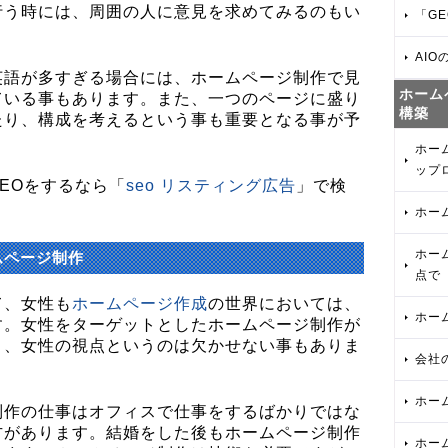
行う時には、周囲の人に意見を求めてみるのもい
「GE
AIO
英語が多すぎる場合には、ホームページ制作で見
ホーム
ている事もあります。また、一つのページに盛り
構築
たり、構成を考えるという事も重要となる事が予
ホー
ップ
EOをするなら「
seo リスティング広告
」で検
ホー
ホー
ムページ制作
点で
て、女性も
ホームページ作成
の世界においては、
ホー
す。女性をターゲットとしたホームページ制作が
く、女性の視点というのは欠かせない事もありま
会社
ホー
制作の仕事はオフィスで仕事をするばかりではな
方があります。結婚をした後もホームページ制作
ホー