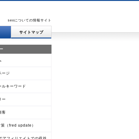
seoについての情報サイト
サイトマップ
ー
ム
ページ
ールキーワード
リー
顧客
策（fred update）
Oでアフィリエイトでの収益