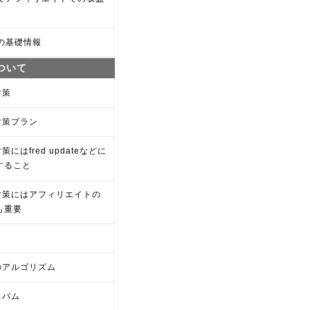
Oの基礎情報
について
対策
対策プラン
対策にはfred updateなどに
すること
o対策にはアフィリエイトの
も重要
oのアルゴリズム
スパム