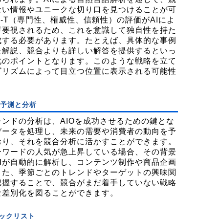
ない情報やユニークな切り口を見つけることが可
A-T（専門性、権威性、信頼性）の評価がAIによ
重要視されるため、これを意識して独自性を持た
成する必要があります。たとえば、具体的な事例
た解説、競合よりも詳しい解答を提供するといっ
化のポイントとなります。このような戦略を立て
ゴリズムによって目立つ位置に表示される可能性
の予測と分析
レンドの分析は、AIOを成功させるための鍵とな
データを処理し、未来の需要や消費者の動向を予
おり、それを競合分析に活かすことができます。
ーワードの人気が急上昇している場合、その背景
Iが自動的に解析し、コンテンツ制作や商品企画
また、季節ごとのトレンドやターゲットの興味関
把握することで、競合がまだ着手していない戦略
な差別化を図ることができます。
ェックリスト