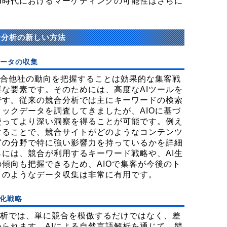
I時代におけるマーケティングの可能性はさらに
。
合分析の新しい方法
データの収集
競合他社の動向を把握することは効果的な集客戦
な要素です。そのためには、高度なAIツールを
です。従来の競合分析では主にキーワードの検索
ックデータを調査してきましたが、AIOに基づ
使ってより深い洞察を得ることが可能です。例え
することで、競合サイトがどのようなコンテンツ
どの分野で特に強い影響力を持っているかを詳細
には、競合が利用するキーワード戦略や、AI生
傾向も把握できるため、AIOで集客が今後のト
このようなデータ収集は非常に有用です。
化戦略
分析では、単に競合を模倣するだけではなく、差
られます。AIによる自然言語解析を通じて、競