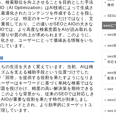
め、検索順位を向上させることを目的とした手法
獲得
（AI Optimization）はAI技術によって生成さ
に最適化されたコンテンツを作成することを指し
SE
エンジンは、特定のキーワードだけではなく、文
重視しており、この違いがSEOとAIOの大きな
seo
IOでは、より高度な検索意図をAIが読み取れる
深堀りや質の向上が求められます。このように、
seo
を進化させ、ユーザーにとって価値ある情報をいち
指しています。
seo
seo
台頭
対応
たちの生活を大きく変えています。当初、AIは検
リズムを支える補助手段という位置づけでした
se
が「回答」を提供する役割を果たすようになりま
配置
ユーザーはキーワードに基づく単純な検索ではな
課題を投げかけ、精度の高い解決策を期待できる
seo
このような背景から、従来のSEOでは対応しき
AIOが重要な役割を果たす時代が到来しまし
se
後のトレンドとされ、より効率的にターゲットユ
実現しています。
seo