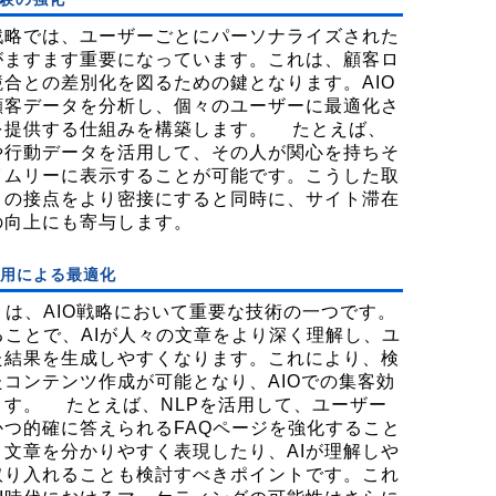
戦略では、ユーザーごとにパーソナライズされた
がますます重要になっています。これは、顧客ロ
合との差別化を図るための鍵となります。AIO
顧客データを分析し、個々のユーザーに最適化さ
を提供する仕組みを構築します。 たとえば、
や行動データを活用して、その人が関心を持ちそ
イムリーに表示することが可能です。こうした取
との接点をより密接にすると同時に、サイト滞在
の向上にも寄与します。
活用による最適化
）は、AIO戦略において重要な技術の一つです。
ることで、AIが人々の文章をより深く理解し、ユ
た結果を生成しやすくなります。これにより、検
コンテンツ作成が可能となり、AIOでの集客効
ます。 たとえば、NLPを活用して、ユーザー
つ的確に答えられるFAQページを強化すること
文章を分かりやすく表現したり、AIが理解しや
取り入れることも検討すべきポイントです。これ