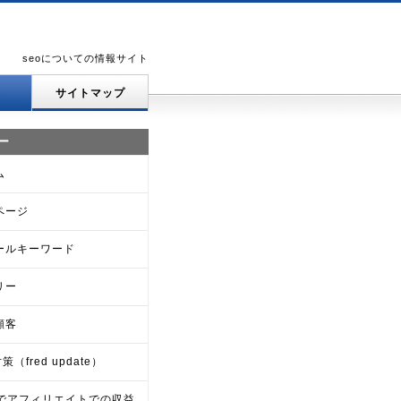
seoについての情報サイト
サイトマップ
ー
ム
ページ
ールキーワード
リー
顧客
策（fred update）
Oでアフィリエイトでの収益