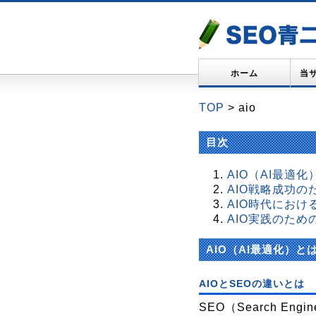
ホーム
当
TOP
> aio
目次
AIO（AI最適
AIO戦略成功の
AIO時代にお
AIO実践のた
AIO（AI最適化）と
AIOとSEOの違いとは
SEO（Search Eng