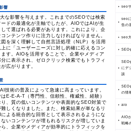
se
影響
多大な影響を与えます。これまでのSEOでは検索
se
ードの最適化が主軸でしたが、AIOではAIが生
告の
として選ばれる必要があります。これにより、企
なコンテンツ作りに注力しなければなりません。
seo
意図を深く理解して自然言語処理（NLP）を活用
以上に「ユーザーニーズに対し的確に応えるコン
SE
ます。AIOを活用することで、企業やメディア
部分に表示され、ゼロクリック検索でもトラフィ
SE
性が広がります。
にデ
談
景
SE
、AI技術の普及によって急速に高まっています。
の情
はE-E-A-T（専門性、信頼性、権威性、経験）
り、質の低いコンテンツや表面的なSEO対策で
aio
が難しくなりました。また、検索結果が単なるリ
Iによる統合的な回答として表示されるようにな
AI
しないコンテンツが埋もれるリスクが増していま
戦略
から、企業やメディアが効率的にトラフィックを