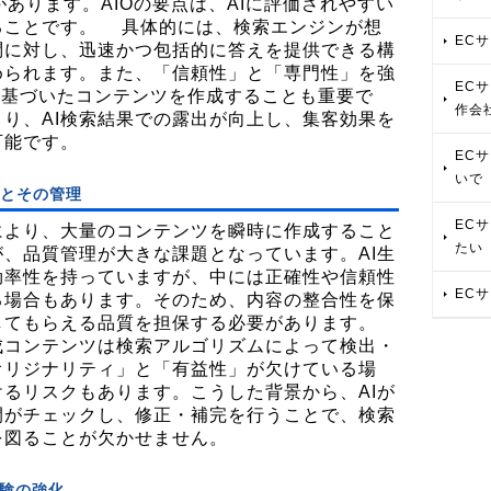
があります。AIOの要点は、AIに評価されやすい
ることです。 具体的には、検索エンジンが想
EC
問に対し、迅速かつ包括的に答えを提供できる構
められます。また、「信頼性」と「専門性」を強
EC
基準に基づいたコンテンツを作成することも重要で
作会
り、AI検索結果での露出が向上し、集客効果を
可能です。
EC
いで
質とその管理
EC
により、大量のコンテンツを瞬時に作成すること
たい
、品質管理が大きな課題となっています。AI生
効率性を持っていますが、中には正確性や信頼性
EC
る場合もあります。そのため、内容の整合性を保
してもらえる品質を担保する必要があります。
成コンテンツは検索アルゴリズムによって検出・
オリジナリティ」と「有益性」が欠けている場
るリスクもあります。こうした背景から、AIが
間がチェックし、修正・補完を行うことで、検索
を図ることが欠かせません。
験の強化