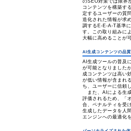
のSEO対策では限界
コンテンツを構築す
定するユーザーの質
造化された情報が求
調するE-E-A-T
す。この取り組みによ
大幅に高めることが
AI生成コンテンツの品
AI生成ツールの普及
が可能となりましたが
成コンテンツは高い
が低い情報が含まれ
ち、ユーザーに信頼
また、AIによる生
評価されるため、「
合、ペナルティを受け
生成したデータを人
エンジンへの最適化
パーソナライズされた体