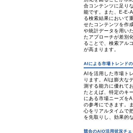
合コンテンツに足り
能です。また、E-E-
る検索結果において
せたコンテンツを作
や統計データを用い
たアプローチが差別
ることで、検索アル
が高まります。
AIによる市場トレンド
AIを活用した市場ト
ります。AIは膨大な
測する能力に優れて
たとえば、特定のキ
にある市場ニーズをA
の参考にできます。
心をリアルタイムで
を先取りし、効果的
競合のAIO活用状況チ