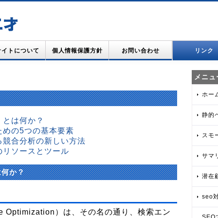
サイトについて
個人情報保護方針
お問い合わせ
リンク
メニュ
ホー
静的
化）とは何か？
ための5つの基本要素
スモ
ける競合分析の新しい方法
めのリソースとツール
サマ
は何か？
潜在
seo対
ine Optimization）は、その名の通り、検索エン
SE