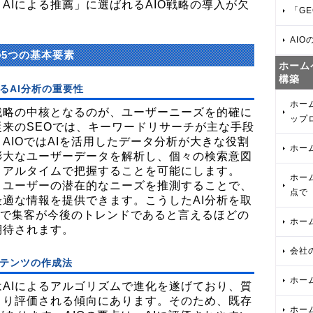
AIによる推薦」に選ばれるAIO戦略の導入が欠
「GE
AIO
の5つの基本要素
ホーム
構築
るAI分析の重要性
ホー
戦略の中核となるのが、ユーザーニーズを的確に
ップ
来のSEOでは、キーワードリサーチが主な手段
AIOではAIを活用したデータ分析が大きな役割
ホー
膨大なユーザーデータを解析し、個々の検索意図
リアルタイムで把握することを可能にします。
ホー
ユーザーの潜在的なニーズを推測することで、
点で
適な情報を提供できます。こうしたAI分析を取
Oで集客が今後のトレンドであると言えるほどの
ホー
期待されます。
会社
テンツの作成法
ホー
AIによるアルゴリズムで進化を遂げており、質
より評価される傾向にあります。そのため、既存
ホー