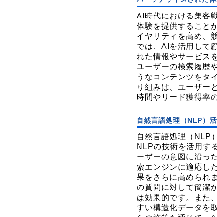
AI時代における集客
体験を提供すること
イヤリティを高め、競
では、AIを活用して
れた情報やサービス
ユーザーの検索履歴
うなコンテンツをタ
り組みは、ユーザー
時間やリード獲得率
自然言語処理（NLP）
自然言語処理（NLP
NLPの技術を活用す
ーザーの意図に沿っ
索エンジンに適応した
果をさらに高められ
の質問に対して簡潔か
は効果的です。また、
すい構造化データを